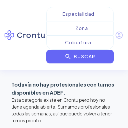
account_circle
Resultados para
ADEF
search
BUSCAR
filter_alt
format_list_bulleted
map
Todavía no hay profesionales con turnos
disponibles en
ADEF
.
Esta categoría existe en Crontu pero hoy no
tiene agenda abierta. Sumamos profesionales
todas las semanas, así que puede volver a tener
turnos pronto.