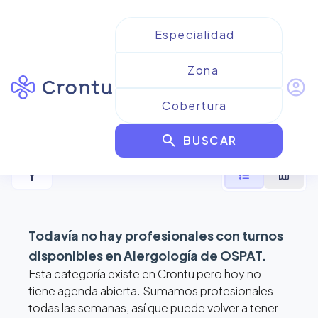
account_circle
Resultados para
Alergología
search
de OSPAT
BUSCAR
filter_alt
format_list_bulleted
map
Todavía no hay profesionales con turnos
disponibles en
Alergología de OSPAT
.
Esta categoría existe en Crontu pero hoy no
tiene agenda abierta. Sumamos profesionales
todas las semanas, así que puede volver a tener