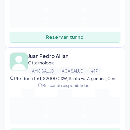
Reservar turno
Juan Pedro Alliani
Oftalmología
AMC SALUD
ACA SALUD
+
17
location_on
Pte. Roca 1161, S2000 CXW, Santa Fe, Argentina, Centro
progress_activity
Buscando disponibilidad…