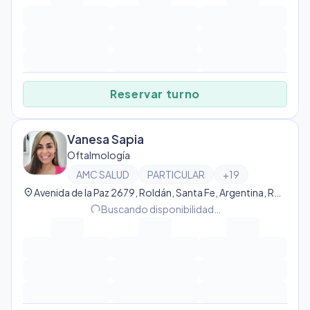
Reservar turno
Vanesa Sapia
Oftalmología
AMC SALUD
PARTICULAR
+
19
location_on
Avenida de la Paz 2679, Roldán, Santa Fe, Argentina, Roldán
progress_activity
Buscando disponibilidad…