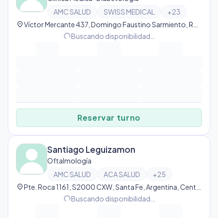
AMC SALUD
SWISS MEDICAL
+
23
location_on
Víctor Mercante 437, Domingo Faustino Sarmiento, Rosario, Argentina, Domingo Faustino Sarmiento
progress_activity
Buscando disponibilidad…
Reservar turno
Santiago Leguizamon
Oftalmología
AMC SALUD
ACA SALUD
+
25
location_on
Pte. Roca 1161, S2000 CXW, Santa Fe, Argentina, Centro
progress_activity
Buscando disponibilidad…