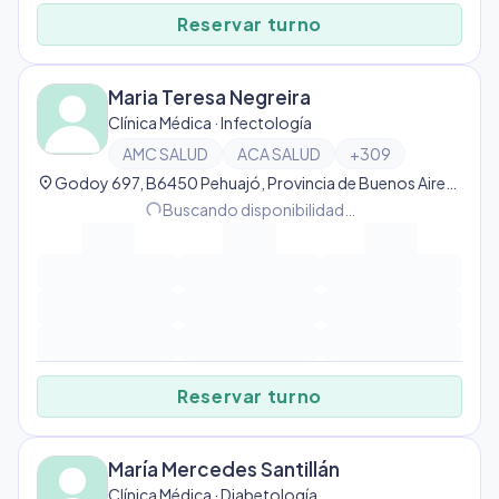
Reservar turno
Maria Teresa Negreira
Clínica Médica · Infectología
AMC SALUD
ACA SALUD
+
309
location_on
Godoy 697, B6450 Pehuajó, Provincia de Buenos Aires, Argentina, Pehuajó
progress_activity
Buscando disponibilidad…
Reservar turno
María Mercedes Santillán
Clínica Médica · Diabetología