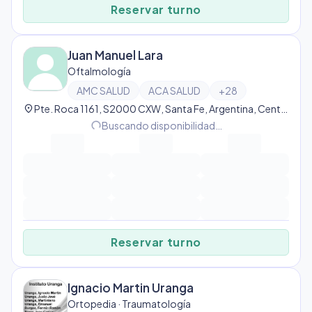
Reservar turno
Juan Manuel Lara
Oftalmología
AMC SALUD
ACA SALUD
+
28
location_on
Pte. Roca 1161, S2000 CXW, Santa Fe, Argentina, Centro
progress_activity
Buscando disponibilidad…
Reservar turno
Ignacio Martin Uranga
Ortopedia · Traumatología