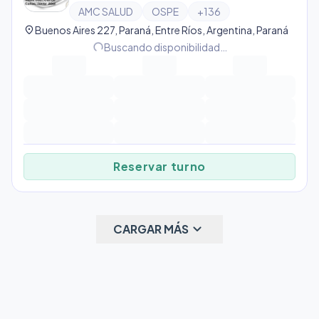
AMC SALUD
OSPE
+
136
location_on
Buenos Aires 227, Paraná, Entre Ríos, Argentina, Paraná
progress_activity
Buscando disponibilidad…
Reservar turno
keyboard_arrow_down
CARGAR MÁS