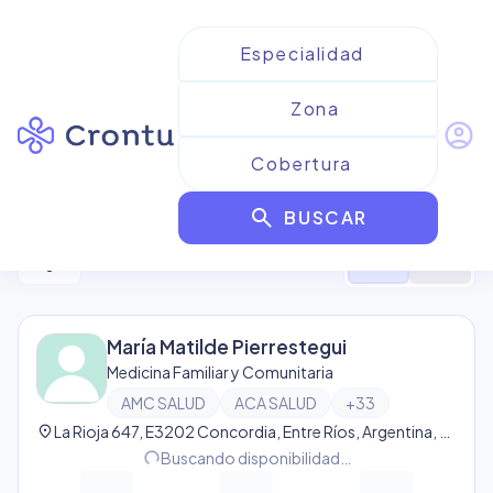
account_circle
Resultados para
AMC Salud
search
BUSCAR
12
resultado
s
filter_alt
format_list_bulleted
map
María Matilde Pierrestegui
Medicina Familiar y Comunitaria
AMC SALUD
ACA SALUD
+
33
location_on
La Rioja 647, E3202 Concordia, Entre Ríos, Argentina, Concordia
progress_activity
Buscando disponibilidad…