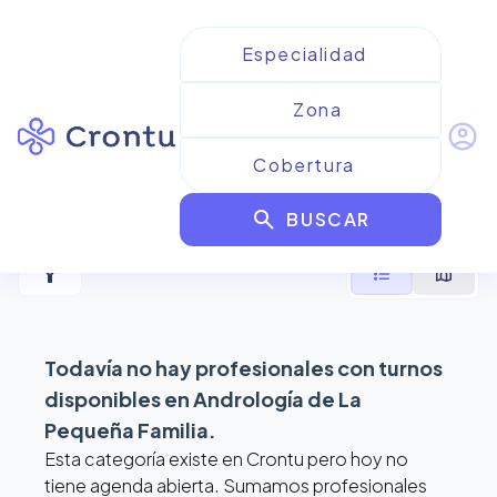
account_circle
Resultados para
Andrología
search
de La Pequeña Familia
BUSCAR
filter_alt
format_list_bulleted
map
Todavía no hay profesionales con turnos
disponibles en
Andrología de La
Pequeña Familia
.
Esta categoría existe en Crontu pero hoy no
tiene agenda abierta. Sumamos profesionales