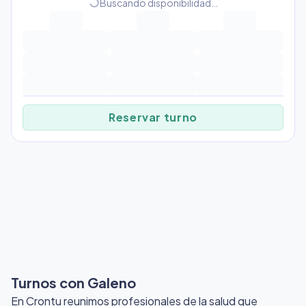
progress_activity
Buscando disponibilidad…
Reservar turno
Turnos con Galeno
En Crontu reunimos profesionales de la salud que