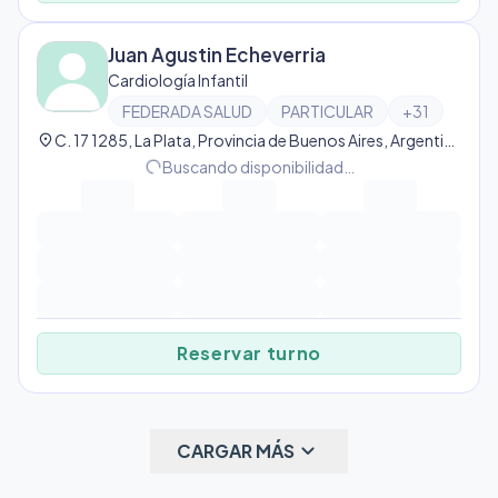
Juan Agustin Echeverria
Cardiología Infantil
FEDERADA SALUD
PARTICULAR
+
31
location_on
C. 17 1285, La Plata, Provincia de Buenos Aires, Argentina, La Plata
progress_activity
Buscando disponibilidad…
Reservar turno
keyboard_arrow_down
CARGAR MÁS