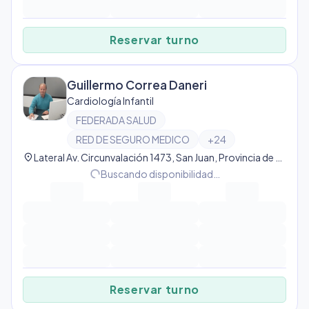
Reservar turno
Guillermo Correa Daneri
Cardiología Infantil
FEDERADA SALUD
RED DE SEGURO MEDICO
+
24
location_on
Lateral Av. Circunvalación 1473, San Juan, Provincia de San Juan, Argentina, San Juan
progress_activity
Buscando disponibilidad…
Reservar turno