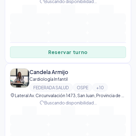
progress_activity
Buscando disponibilidad…
Reservar turno
Candela Armijo
Cardiología Infantil
FEDERADA SALUD
OSPE
+
10
location_on
Lateral Av. Circunvalación 1473, San Juan, Provincia de San Juan, Argentina, San Juan
progress_activity
Buscando disponibilidad…