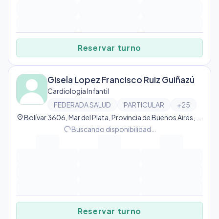
Reservar turno
Gisela Lopez Francisco Ruiz Guiñazú
Cardiología Infantil
FEDERADA SALUD
PARTICULAR
+
25
location_on
Bolívar 3606, Mar del Plata, Provincia de Buenos Aires, Argentina, Mar del Plata
progress_activity
Buscando disponibilidad…
Reservar turno