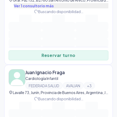
location_on
Gral. Paz 152, B2760 San Antonio de Areco, Provincia de Buenos Aires, Argentina, San Antonio de Areco
Ver
1
consultorio
más
progress_activity
Buscando disponibilidad…
Reservar turno
Juan Ignacio Fraga
Cardiología Infantil
FEDERADA SALUD
AVALIAN
+
3
location_on
Lavalle 73, Junín, Provincia de Buenos Aires, Argentina, Junín
progress_activity
Buscando disponibilidad…