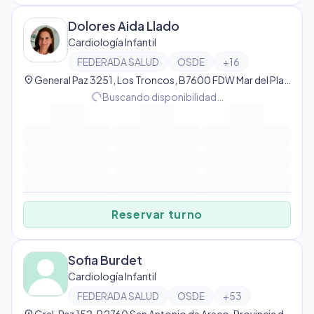
Dolores Aida Llado
Cardiología Infantil
FEDERADA SALUD
OSDE
+
16
location_on
General Paz 3251, Los Troncos, B7600 FDW Mar del Plata, Argentina, Los Troncos
progress_activity
Buscando disponibilidad…
Reservar turno
Sofia Burdet
Cardiología Infantil
FEDERADA SALUD
OSDE
+
53