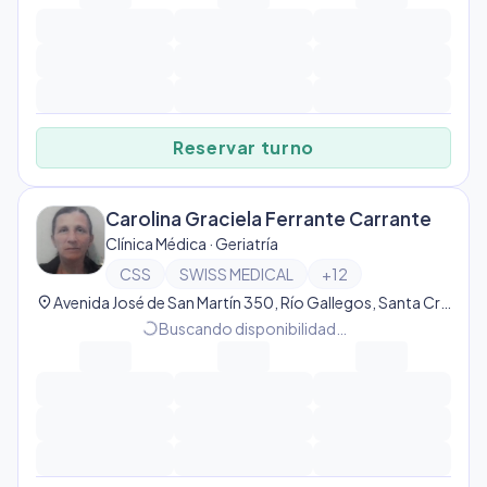
Reservar turno
Carolina Graciela Ferrante Carrante
Clínica Médica · Geriatría
CSS
SWISS MEDICAL
+
12
location_on
Avenida José de San Martín 350, Río Gallegos, Santa Cruz, Argentina, Río Gallegos
progress_activity
Buscando disponibilidad…