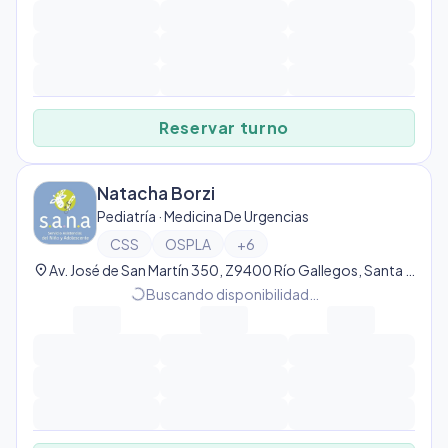
Reservar turno
Natacha Borzi
Pediatría · Medicina De Urgencias
CSS
OSPLA
+
6
location_on
Av. José de San Martín 350, Z9400 Río Gallegos, Santa Cruz, Argentina, Río Gallegos
progress_activity
Buscando disponibilidad…