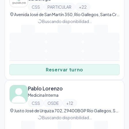
CSS
PARTICULAR
+
22
location_on
Avenida José de San Martín 350, Río Gallegos, Santa Cruz, Argentina, Río Gallegos
progress_activity
Buscando disponibilidad…
Reservar turno
Pablo Lorenzo
Medicina Interna
CSS
OSDE
+
12
location_on
Justo José de Urquiza 702, Z9400BGP Río Gallegos, Santa Cruz, Argentina, Río Gallegos
progress_activity
Buscando disponibilidad…