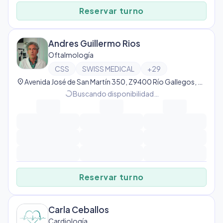
Reservar turno
Andres Guillermo Rios
Oftalmología
CSS
SWISS MEDICAL
+
29
location_on
Avenida José de San Martín 350, Z9400 Río Gallegos, Santa Cruz, Argentina, Río Gallegos
progress_activity
Buscando disponibilidad…
Reservar turno
Carla Ceballos
Cardiología