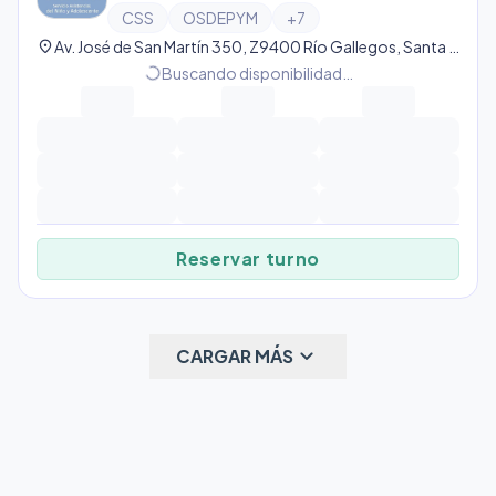
CSS
OSDEPYM
+
7
location_on
Av. José de San Martín 350, Z9400 Río Gallegos, Santa Cruz, Argentina, Río Gallegos
progress_activity
Buscando disponibilidad…
Reservar turno
keyboard_arrow_down
CARGAR MÁS