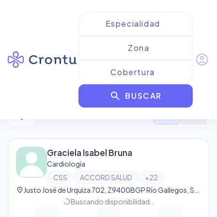
account_circle
Resultados para
CSS
search
BUSCAR
8
resultado
s
filter_alt
format_list_bulleted
map
Graciela Isabel Bruna
Cardiología
CSS
ACCORD SALUD
+
22
location_on
Justo José de Urquiza 702, Z9400BGP Río Gallegos, Santa Cruz, Argentina, Río Gallegos
progress_activity
Buscando disponibilidad…