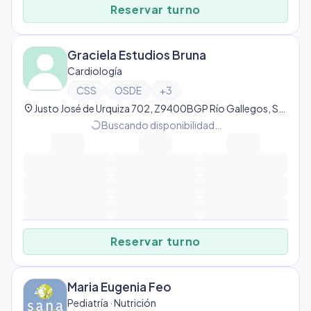
Reservar turno
Graciela Estudios Bruna
Cardiología
CSS
OSDE
+
3
location_on
Justo José de Urquiza 702, Z9400BGP Río Gallegos, Santa Cruz, Argentina, Río Gallegos
progress_activity
Buscando disponibilidad…
Reservar turno
Maria Eugenia Feo
Pediatría · Nutrición