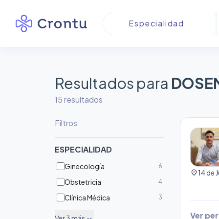
Resultados para
DOSE
15
resultado
s
Filtros
ESPECIALIDAD
Ginecología
6
location_on
Obstetricia
4
Clínica Médica
3
Ver perf
Ver
3
más