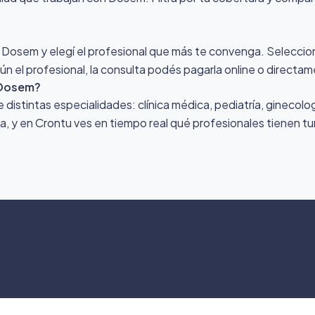
r Dosem y elegí el profesional que más te convenga. Seleccioná
n el profesional, la consulta podés pagarla online o directam
 Dosem?
stintas especialidades: clínica médica, pediatría, ginecologí
ona, y en Crontu ves en tiempo real qué profesionales tienen tu
©
2026
Crontu – Todo