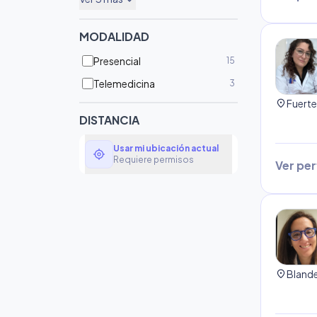
expand_more
MODALIDAD
Presencial
15
Telemedicina
3
location_on
DISTANCIA
Usar mi ubicación actual
my_location
Requiere permisos
Ver perf
location_on