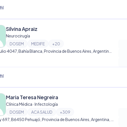
il
Silvina Apraiz
Neurocirugía
DOSEM
MEDIFE
+
20
14 de Julio 4047, Bahía Blanca, Provincia de Buenos Aires, Argentina, Bahía Blanca
il
Maria Teresa Negreira
Clínica Médica · Infectología
DOSEM
ACA SALUD
+
309
Godoy 697, B6450 Pehuajó, Provincia de Buenos Aires, Argentina, Pehuajó