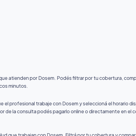
d que atienden por Dosem
. Podés filtrar por tu cobertura, com
ocos minutos.
ue el profesional trabaje con Dosem y seleccioná el horario dis
alor de la consulta podés pagarlo online o directamente en el c
alud que trabajan con Dosem. Filtrá por tu cobertura y compar