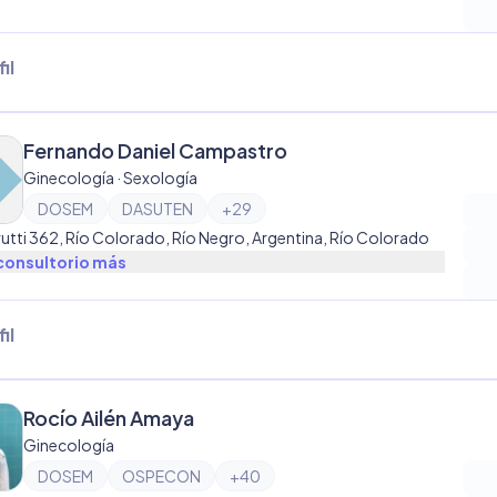
il
Fernando Daniel Campastro
Ginecología · Sexología
DOSEM
DASUTEN
+
29
rutti 362, Río Colorado, Río Negro, Argentina, Río Colorado
consultorio
más
il
Rocío Ailén Amaya
Ginecología
DOSEM
OSPECON
+
40