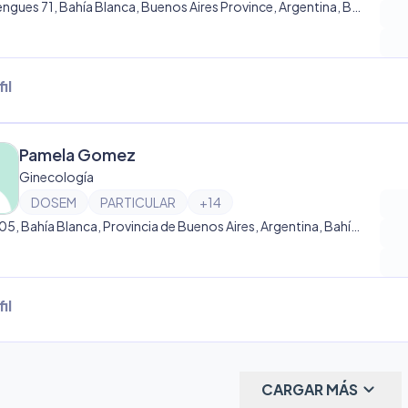
Blandengues 71, Bahía Blanca, Buenos Aires Province, Argentina, Bahía Blanca
il
Pamela Gomez
Ginecología
DOSEM
PARTICULAR
+
14
Perú 505, Bahía Blanca, Provincia de Buenos Aires, Argentina, Bahía Blanca
il
keyboard_arrow_down
CARGAR MÁS