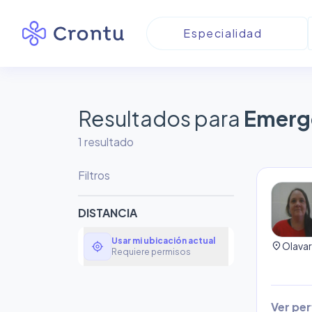
Resultados para
Emerg
1
resultado
Filtros
DISTANCIA
Usar mi ubicación actual
my_location
location_on
Requiere permisos
Ver perf