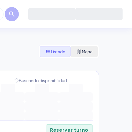
search
format_list_bulleted
map
Listado
Mapa
progress_activity
Buscando disponibilidad…
Reservar turno