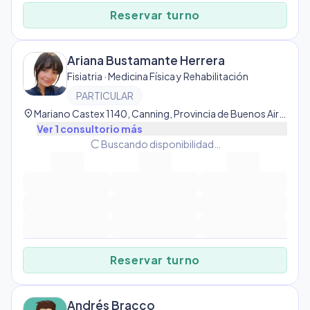
Reservar turno
Ariana Bustamante Herrera
Fisiatria · Medicina Física y Rehabilitación
PARTICULAR
location_on
Mariano Castex 1140, Canning, Provincia de Buenos Aires, Argentina, Canning
Ver
1
consultorio
más
progress_activity
Buscando disponibilidad…
Reservar turno
Andrés Bracco