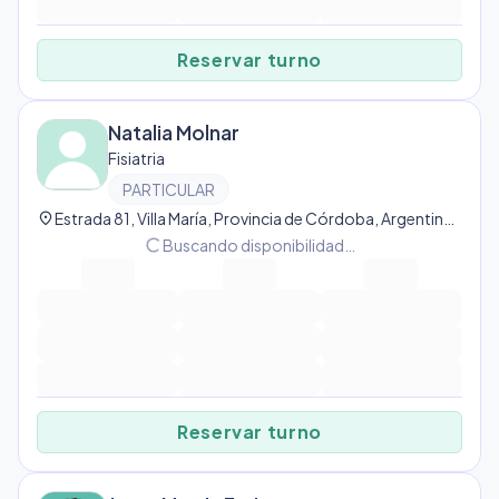
Reservar turno
Natalia Molnar
Fisiatria
PARTICULAR
location_on
Estrada 81, Villa María, Provincia de Córdoba, Argentina, Villa María
progress_activity
Buscando disponibilidad…
Reservar turno