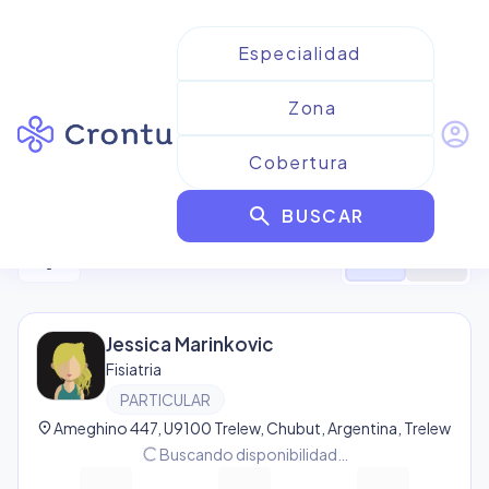
account_circle
Resultados para
Fisiatria
search
BUSCAR
8
resultado
s
filter_alt
format_list_bulleted
map
Jessica Marinkovic
Fisiatria
PARTICULAR
location_on
Ameghino 447, U9100 Trelew, Chubut, Argentina, Trelew
progress_activity
Buscando disponibilidad…