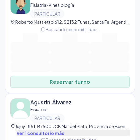
Fisiatria · Kinesiología
PARTICULAR
location_on
Roberto Mattietto 612, S2132 Funes, Santa Fe, Argentina, Funes
progress_activity
Buscando disponibilidad…
Reservar turno
Agustin Álvarez
Fisiatria
PARTICULAR
location_on
Jujuy 1851, B7600DCK Mar del Plata, Provincia de Buenos Aires, Argentina, Mar del Plata
Ver
1
consultorio
más