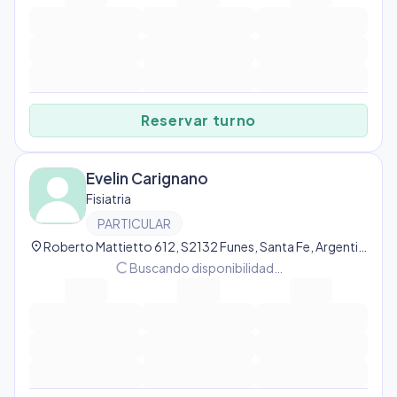
Reservar turno
Evelin Carignano
Fisiatria
PARTICULAR
location_on
Roberto Mattietto 612, S2132 Funes, Santa Fe, Argentina, Funes
progress_activity
Buscando disponibilidad…