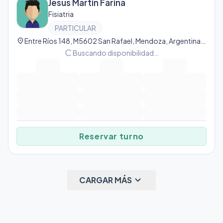
Jesus Martin Farina
Fisiatria
PARTICULAR
location_on
Entre Ríos 148, M5602 San Rafael, Mendoza, Argentina, San Rafael
progress_activity
Buscando disponibilidad…
Reservar turno
keyboard_arrow_down
CARGAR MÁS