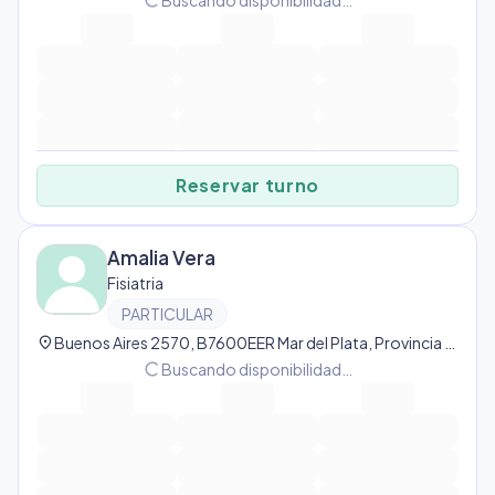
progress_activity
Buscando disponibilidad…
Reservar turno
Amalia Vera
Fisiatria
PARTICULAR
location_on
Buenos Aires 2570, B7600EER Mar del Plata, Provincia de Buenos Aires, Argentina, Mar del Plata
progress_activity
Buscando disponibilidad…