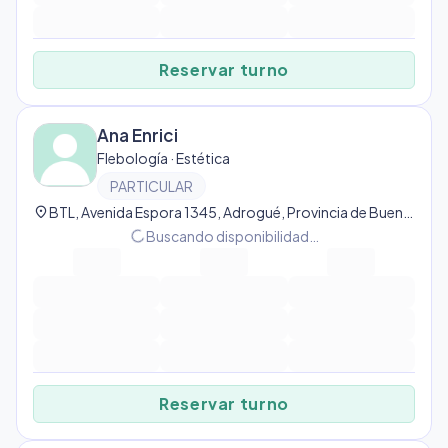
Reservar turno
Ana Enrici
Flebología · Estética
PARTICULAR
location_on
BTL, Avenida Espora 1345, Adrogué, Provincia de Buenos Aires, Argentina, Adrogué
progress_activity
Buscando disponibilidad…
Reservar turno