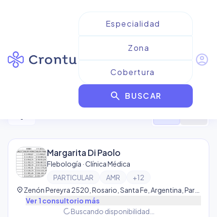
account_circle
Resultados para
Flebología
search
BUSCAR
48
resultado
s
filter_alt
format_list_bulleted
map
Margarita Di Paolo
Flebología · Clínica Médica
PARTICULAR
AMR
+
12
location_on
Zenón Pereyra 2520, Rosario, Santa Fe, Argentina, Parque Field
Ver
1
consultorio
más
progress_activity
Buscando disponibilidad…