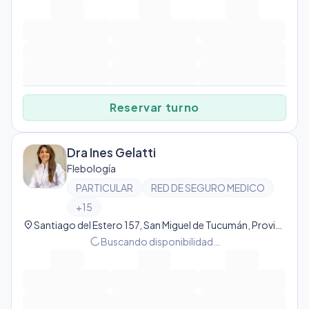
Reservar turno
Dra Ines Gelatti
Flebología
PARTICULAR
RED DE SEGURO MEDICO
+
15
location_on
Santiago del Estero 157, San Miguel de Tucumán, Provincia de Tucumán, Argentina, San Miguel de Tucumán
progress_activity
Buscando disponibilidad…