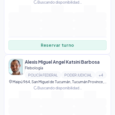
progress_activity
Buscando disponibilidad…
Reservar turno
Alexis Miguel Angel Katsini Barbosa
Flebología
POLICÍA FEDERAL
PODER JUDICIAL
+
4
location_on
Maipú 964, San Miguel de Tucumán, Tucumán Province, Argentina, San Miguel de Tucumán
progress_activity
Buscando disponibilidad…