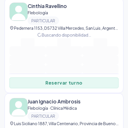
Cinthia Ravellino
Flebología
PARTICULAR
location_on
Pedernera 1153, D5732 Villa Mercedes, San Luis, Argentina, Villa Mercedes
progress_activity
Buscando disponibilidad…
Reservar turno
Juan Ignacio Ambrosis
Flebología · Clínica Médica
PARTICULAR
location_on
Luis Siciliano 1887, Villa Centenario, Provincia de Buenos Aires, Argentina, Villa Centenario