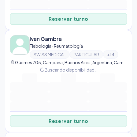
Reservar turno
Ivan Gambra
Flebología · Reumatología
SWISS MEDICAL
PARTICULAR
+
14
location_on
Güemes 705, Campana, Buenos Aires, Argentina, Campana
progress_activity
Buscando disponibilidad…
Reservar turno