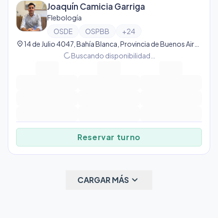
Joaquín Camicia Garriga
Flebología
OSDE
OSPBB
+
24
location_on
14 de Julio 4047, Bahía Blanca, Provincia de Buenos Aires, Argentina, Bahía Blanca
progress_activity
Buscando disponibilidad…
Reservar turno
keyboard_arrow_down
CARGAR MÁS