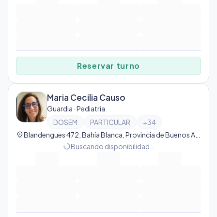
Reservar turno
Maria Cecilia Causo
Guardia · Pediatría
DOSEM
PARTICULAR
+
34
location_on
Blandengues 472, Bahía Blanca, Provincia de Buenos Aires, Argentina, Bahía Blanca
progress_activity
Buscando disponibilidad…