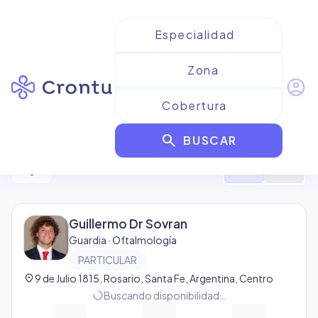
account_circle
Resultados para
Guardia
search
BUSCAR
2
resultado
s
filter_alt
format_list_bulleted
map
Guillermo Dr Sovran
Guardia · Oftalmología
PARTICULAR
location_on
9 de Julio 1815, Rosario, Santa Fe, Argentina, Centro
progress_activity
Buscando disponibilidad…