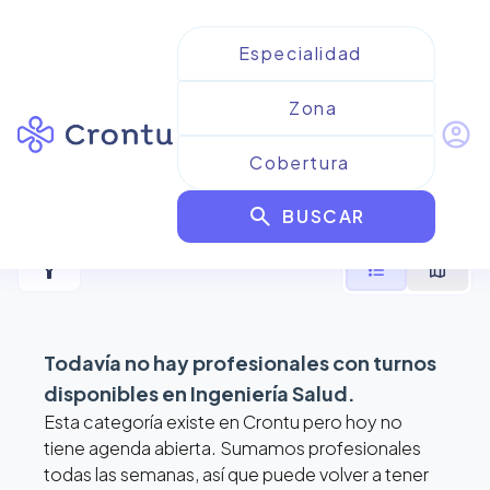
account_circle
Resultados para
Ingeniería
search
Salud
BUSCAR
filter_alt
format_list_bulleted
map
Todavía no hay profesionales con turnos
disponibles en
Ingeniería Salud
.
Esta categoría existe en Crontu pero hoy no
tiene agenda abierta. Sumamos profesionales
todas las semanas, así que puede volver a tener