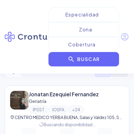
account_circle
Resultados para
IPSST
search
BUSCAR
1
resultado
filter_alt
format_list_bulleted
map
Jonatan Ezequiel Fernandez
Geriatría
IPSST
IOSFA
+
24
location_on
CENTRO MEDICO YERBA BUENA, Salas y Valdez 105, San Miguel de Tucumán, Tucumán, Argentina, San Miguel de Tucumán
progress_activity
Buscando disponibilidad…