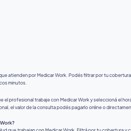
 que atienden por Medicar Work
. Podés filtrar por tu cobertur
ocos minutos.
ue el profesional trabaje con Medicar Work y seleccioná el horar
nal, el valor de la consulta podés pagarlo online o directamen
 Work?
alud que trabajan con Medicar Work. Filtrá por tu cobertura y 