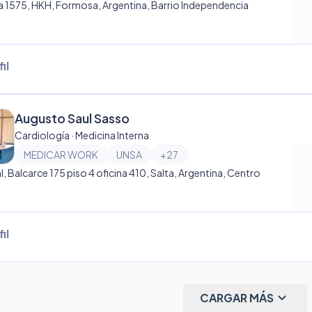
 1575, HKH, Formosa, Argentina, Barrio Independencia
il
Augusto Saul Sasso
Cardiología · Medicina Interna
MEDICAR WORK
UNSA
+
27
l, Balcarce 175 piso 4 oficina 410, Salta, Argentina, Centro
il
keyboard_arrow_down
CARGAR MÁS