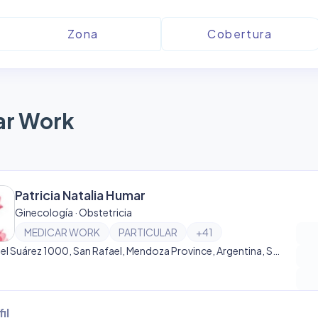
ar Work
Patricia Natalia Humar
Ginecología · Obstetricia
MEDICAR WORK
PARTICULAR
+
41
Coronel Suárez 1000, San Rafael, Mendoza Province, Argentina, San Rafael
il