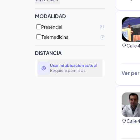
expand_more
MODALIDAD
Presencial
21
Telemedicina
2
location_on
DISTANCIA
Usar mi ubicación actual
my_location
Requiere permisos
Ver perf
location_on