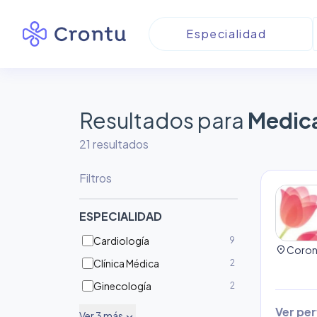
Resultados para
Medic
21
resultado
s
Filtros
ESPECIALIDAD
Cardiología
9
location_on
Clínica Médica
2
Ginecología
2
Ver perf
Ver
3
más