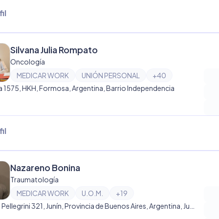
il
Silvana Julia Rompato
Oncología
MEDICAR WORK
UNIÓN PERSONAL
+
40
 1575, HKH, Formosa, Argentina, Barrio Independencia
il
Nazareno Bonina
Traumatología
MEDICAR WORK
U.O.M.
+
19
Carlos Pellegrini 321, Junín, Provincia de Buenos Aires, Argentina, Junín