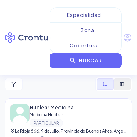
account_circle
Resultados para
Medicina
search
Nuclear
BUSCAR
1
resultado
filter_alt
format_list_bulleted
map
Nuclear Medicina
Medicina Nuclear
PARTICULAR
location_on
La Rioja 866, 9 de Julio, Provincia de Buenos Aires, Argentina, 9 de Julio