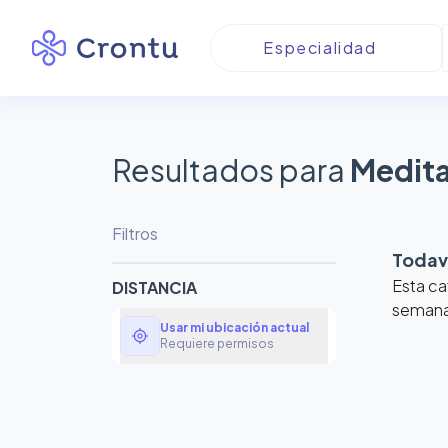
Resultados para
Medita
Filtros
Todaví
Esta ca
DISTANCIA
semanas
Usar mi ubicación actual
my_location
Requiere permisos