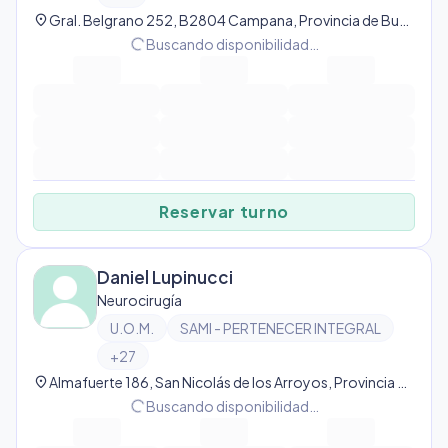
location_on
Gral. Belgrano 252, B2804 Campana, Provincia de Buenos Aires, Argentina, Campana
progress_activity
Buscando disponibilidad…
Reservar turno
Daniel Lupinucci
Neurocirugía
U.O.M.
SAMI - PERTENECER INTEGRAL
+
27
location_on
Almafuerte 186, San Nicolás de los Arroyos, Provincia de Buenos Aires, Argentina, San Nicolás de Los Arroyos
progress_activity
Buscando disponibilidad…