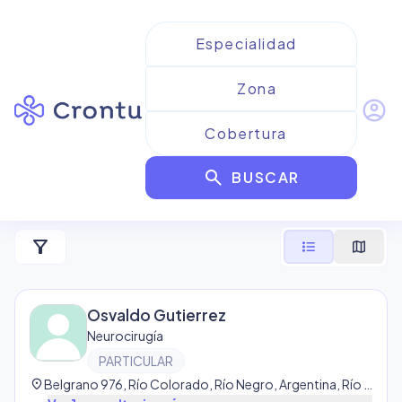
account_circle
Resultados para
search
Neurocirugía
BUSCAR
16
resultado
s
filter_alt
format_list_bulleted
map
Osvaldo Gutierrez
Neurocirugía
PARTICULAR
location_on
Belgrano 976, Río Colorado, Río Negro, Argentina, Río Colorado