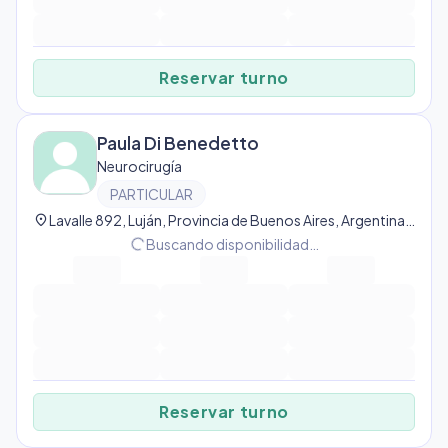
Reservar turno
Paula Di Benedetto
Neurocirugía
PARTICULAR
location_on
Lavalle 892, Luján, Provincia de Buenos Aires, Argentina, Luján
progress_activity
Buscando disponibilidad…
Reservar turno