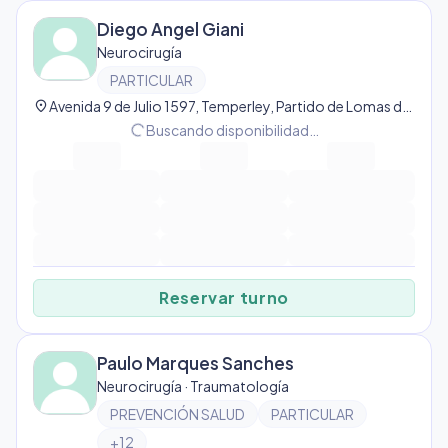
Diego Angel Giani
Neurocirugía
PARTICULAR
location_on
Avenida 9 de Julio 1597, Temperley, Partido de Lomas de Zamora, Provincia de Buenos Aires, Argentina, Temperley
progress_activity
Buscando disponibilidad…
Reservar turno
Paulo Marques Sanches
Neurocirugía · Traumatología
PREVENCIÓN SALUD
PARTICULAR
+
12