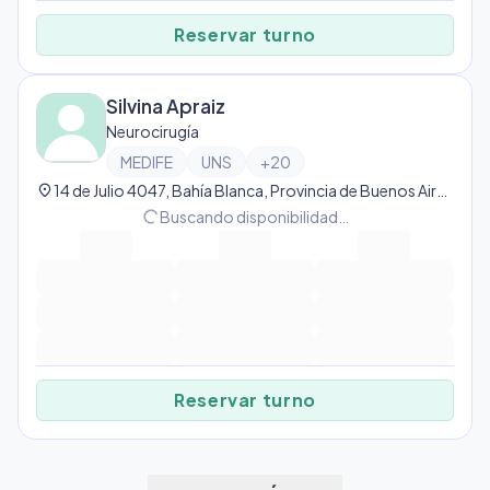
Reservar turno
Silvina Apraiz
Neurocirugía
MEDIFE
UNS
+
20
location_on
14 de Julio 4047, Bahía Blanca, Provincia de Buenos Aires, Argentina, Bahía Blanca
progress_activity
Buscando disponibilidad…
Reservar turno