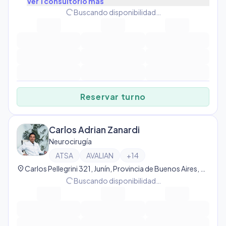
Ver
1
consultorio
más
progress_activity
Buscando disponibilidad…
Reservar turno
Carlos Adrian Zanardi
Neurocirugía
ATSA
AVALIAN
+
14
location_on
Carlos Pellegrini 321, Junín, Provincia de Buenos Aires, Argentina, Junín
progress_activity
Buscando disponibilidad…