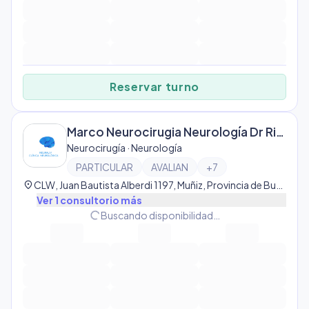
Reservar turno
Marco Neurocirugia Neurología Dr Rivero Rubin De Celis
Neurocirugía · Neurología
PARTICULAR
AVALIAN
+
7
location_on
CLW, Juan Bautista Alberdi 1197, Muñiz, Provincia de Buenos Aires, Argentina, Muñiz
Ver
1
consultorio
más
progress_activity
Buscando disponibilidad…