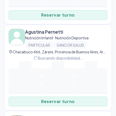
Reservar turno
Agustina Pernetti
Nutrición Infantil · Nutrición Deportiva
PARTICULAR
SANCOR SALUD
location_on
Chacabuco 466, Zárate, Provincia de Buenos Aires, Argentina, Zárate
progress_activity
Buscando disponibilidad…
Reservar turno