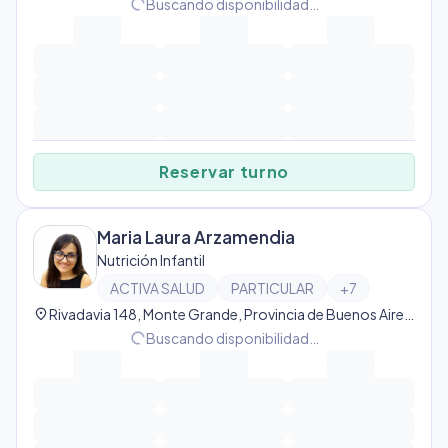
progress_activity
Buscando disponibilidad…
Reservar turno
Maria Laura Arzamendia
Nutrición Infantil
ACTIVA SALUD
PARTICULAR
+
7
location_on
Rivadavia 148, Monte Grande, Provincia de Buenos Aires, Argentina, Monte Grande
progress_activity
Buscando disponibilidad…