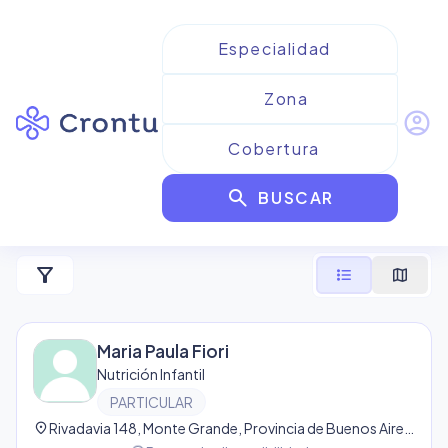
account_circle
Resultados para
Nutrición
search
Infantil
BUSCAR
15
resultado
s
filter_alt
format_list_bulleted
map
Maria Paula Fiori
Nutrición Infantil
PARTICULAR
location_on
Rivadavia 148, Monte Grande, Provincia de Buenos Aires, Argentina, Monte Grande