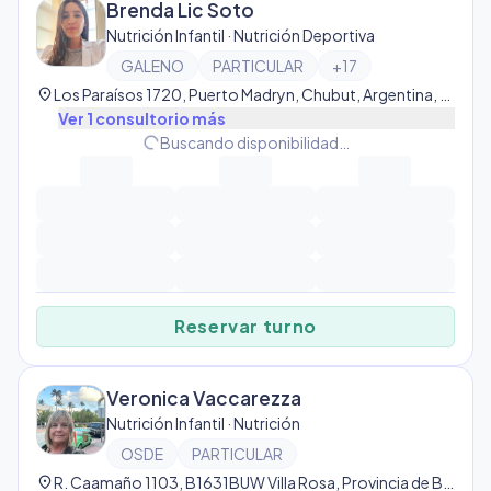
Brenda Lic Soto
Nutrición Infantil · Nutrición Deportiva
GALENO
PARTICULAR
+
17
location_on
Los Paraísos 1720, Puerto Madryn, Chubut, Argentina, Puerto Madryn
Ver
1
consultorio
más
progress_activity
Buscando disponibilidad…
Reservar turno
Veronica Vaccarezza
Nutrición Infantil · Nutrición
OSDE
PARTICULAR
location_on
R. Caamaño 1103, B1631BUW Villa Rosa, Provincia de Buenos Aires, Argentina, Villa Rosa