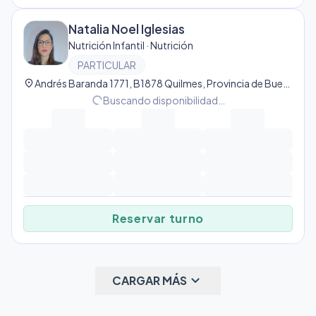
Natalia Noel Iglesias
Nutrición Infantil · Nutrición
PARTICULAR
location_on
Andrés Baranda 1771, B1878 Quilmes, Provincia de Buenos Aires, Argentina, Quilmes
progress_activity
Buscando disponibilidad…
Reservar turno
keyboard_arrow_down
CARGAR MÁS