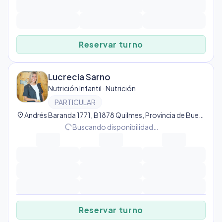
Reservar turno
Lucrecia Sarno
Nutrición Infantil · Nutrición
PARTICULAR
location_on
Andrés Baranda 1771, B1878 Quilmes, Provincia de Buenos Aires, Argentina, Quilmes
progress_activity
Buscando disponibilidad…
Reservar turno