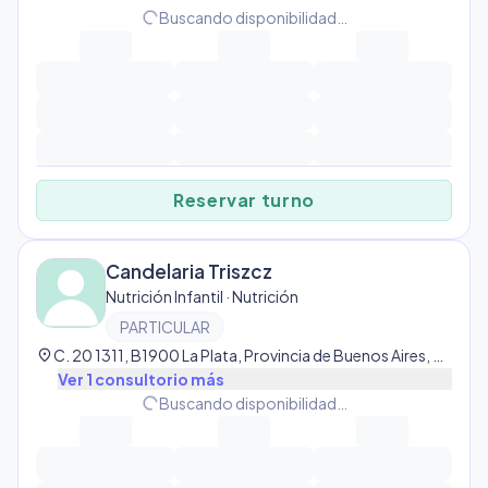
progress_activity
Buscando disponibilidad…
Reservar turno
Candelaria Triszcz
Nutrición Infantil · Nutrición
PARTICULAR
location_on
C. 20 1311, B1900 La Plata, Provincia de Buenos Aires, Argentina, La Plata
Ver
1
consultorio
más
progress_activity
Buscando disponibilidad…