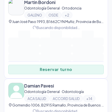
Martin Bordoni
Odontología General · Ortodoncia
GALENO
OSDE
+
2
location_on
Juan José Paso 1993, B1662CYN Muñiz, Provincia de Buenos Aires, Argentina, Muñiz
progress_activity
Buscando disponibilidad…
Reservar turno
Damian Pavesi
Odontología General · Odontología
ACA SALUD
ACCORD SALUD
+
14
location_on
Gomendio 1006, B2915 Ramallo, Provincia de Buenos Aires, Argentina, Ramallo
progress_activity
Buscando disponibilidad…