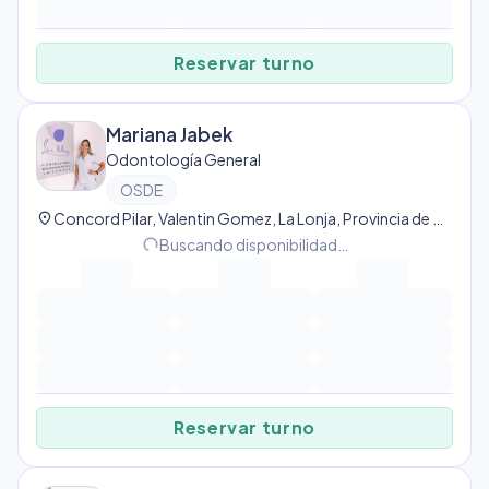
Reservar turno
Mariana Jabek
Odontología General
OSDE
location_on
Concord Pilar, Valentin Gomez, La Lonja, Provincia de Buenos Aires, Argentina, Los Castaños
progress_activity
Buscando disponibilidad…
Reservar turno