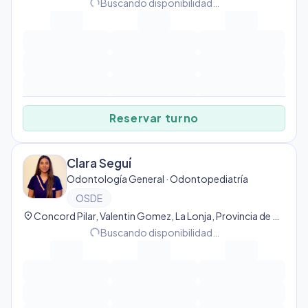
progress_activity
Buscando disponibilidad…
Reservar turno
Clara Seguí
Odontología General · Odontopediatría
OSDE
location_on
Concord Pilar, Valentin Gomez, La Lonja, Provincia de Buenos Aires, Argentina, Los Castaños
progress_activity
Buscando disponibilidad…