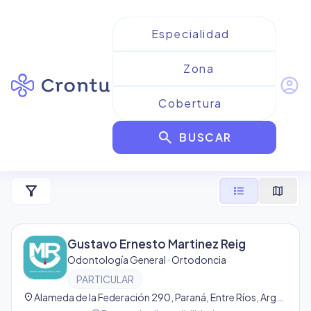
account_circle
Resultados para
search
Odontología General
BUSCAR
5
resultado
s
filter_alt
format_list_bulleted
map
Gustavo Ernesto Martinez Reig
Odontología General · Ortodoncia
PARTICULAR
location_on
Alameda de la Federación 290, Paraná, Entre Ríos, Argentina, Paraná