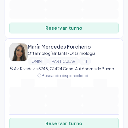
Reservar turno
María Mercedes Forcherio
Oftalmología Infantil · Oftalmología
OMINT
PARTICULAR
+
1
location_on
Av. Rivadavia 5748, C1424 Cdad. Autónoma de Buenos Aires, Ciudad Autónoma de Buenos Aires, Argentina, Caballito
progress_activity
Buscando disponibilidad…
Reservar turno