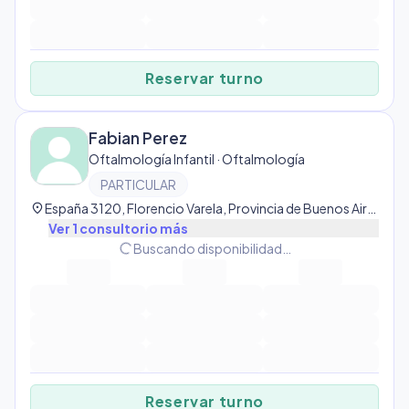
Reservar turno
Fabian Perez
Oftalmología Infantil · Oftalmología
PARTICULAR
location_on
España 3120, Florencio Varela, Provincia de Buenos Aires, Argentina, Florencio Varela
Ver
1
consultorio
más
progress_activity
Buscando disponibilidad…
Reservar turno