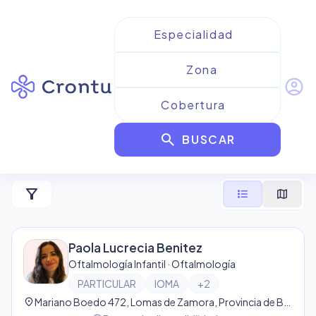
account_circle
Resultados para
search
Oftalmología Infantil
BUSCAR
45
resultado
s
filter_alt
format_list_bulleted
map
Paola Lucrecia Benitez
Oftalmología Infantil · Oftalmología
PARTICULAR
IOMA
+
2
location_on
Mariano Boedo 472, Lomas de Zamora, Provincia de Buenos Aires, Argentina, Lomas de Zamora