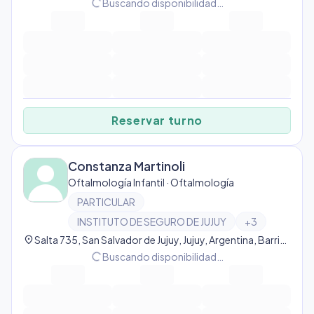
progress_activity
Buscando disponibilidad…
Reservar turno
Constanza Martinoli
Oftalmología Infantil · Oftalmología
PARTICULAR
INSTITUTO DE SEGURO DE JUJUY
+
3
location_on
Salta 735, San Salvador de Jujuy, Jujuy, Argentina, Barrio Centro
progress_activity
Buscando disponibilidad…