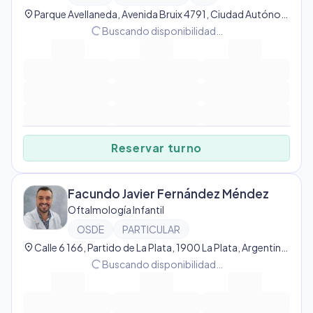
location_on
Parque Avellaneda, Avenida Bruix 4791, Ciudad Autónoma de Buenos Aires, Argentina, Parque Avellaneda
progress_activity
Buscando disponibilidad…
Reservar turno
Facundo Javier Fernández Méndez
Oftalmología Infantil
OSDE
PARTICULAR
location_on
Calle 6 166, Partido de La Plata, 1900 La Plata, Argentina, La Plata
progress_activity
Buscando disponibilidad…