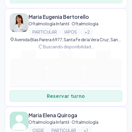
Maria Eugenia Bertorello
Oftalmología Infantil · Oftalmología
PARTICULAR
IAPOS
+
2
location_on
Avenida Blas Parera 6977, Santa Fe de la Vera Cruz, Santa Fe, Argentina, Santa Fe de la Vera Cruz
progress_activity
Buscando disponibilidad…
Reservar turno
Maria Elena Quiroga
Oftalmología Infantil · Oftalmología
OSDE
PARTICULAR
+
1