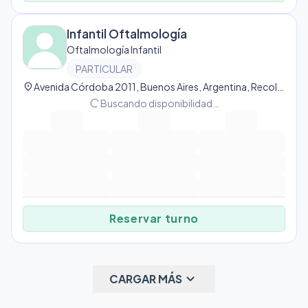
Infantil Oftalmología
Oftalmología Infantil
PARTICULAR
location_on
Avenida Córdoba 2011, Buenos Aires, Argentina, Recoleta
progress_activity
Buscando disponibilidad…
Reservar turno
keyboard_arrow_down
CARGAR MÁS