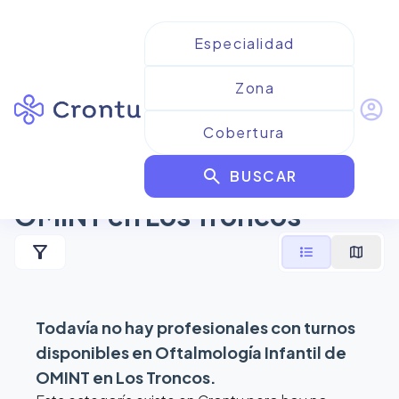
account_circle
Resultados para
search
Oftalmología Infantil de
BUSCAR
OMINT en Los Troncos
filter_alt
format_list_bulleted
map
Todavía no hay profesionales con turnos
disponibles en
Oftalmología Infantil de
OMINT en Los Troncos
.