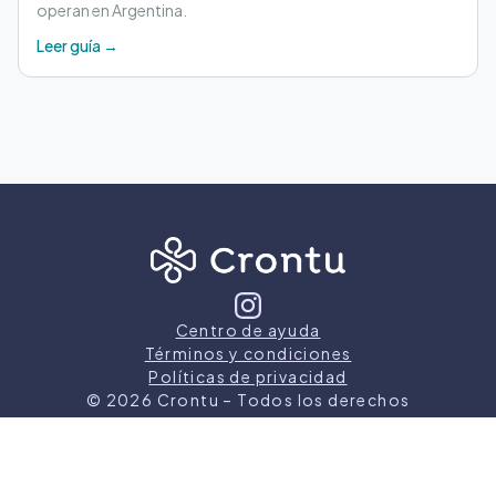
operan en Argentina.
Leer guía →
Centro de ayuda
Términos y condiciones
Políticas de privacidad
©
2026
Crontu – Todos los derechos
reservados
Crontu pertenece a
Grupo Cormos