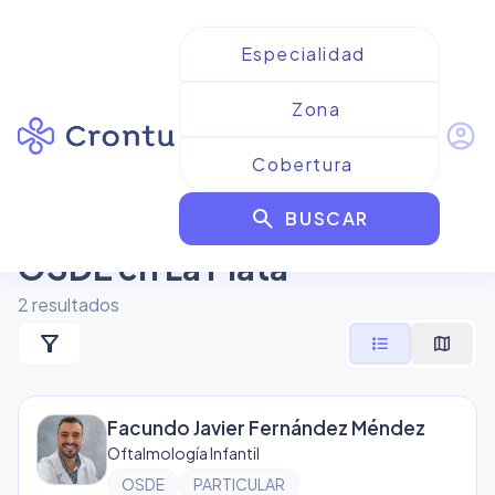
account_circle
Resultados para
search
Oftalmología Infantil de
BUSCAR
OSDE en La Plata
2
resultado
s
filter_alt
format_list_bulleted
map
Facundo Javier Fernández Méndez
Oftalmología Infantil
OSDE
PARTICULAR