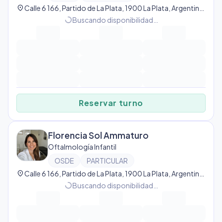
location_on
Calle 6 166, Partido de La Plata, 1900 La Plata, Argentina, La Plata
progress_activity
Buscando disponibilidad…
Reservar turno
Florencia Sol Ammaturo
Oftalmología Infantil
OSDE
PARTICULAR
location_on
Calle 6 166, Partido de La Plata, 1900 La Plata, Argentina, La Plata
progress_activity
Buscando disponibilidad…