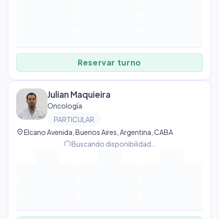
Reservar turno
Julian Maquieira
Oncología
PARTICULAR
location_on
Elcano Avenida, Buenos Aires, Argentina, CABA
progress_activity
Buscando disponibilidad…