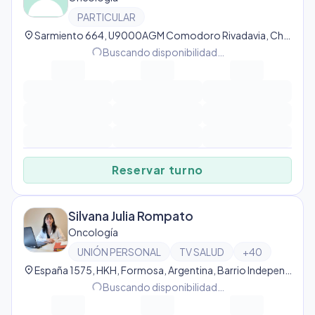
PARTICULAR
location_on
Sarmiento 664, U9000AGM Comodoro Rivadavia, Chubut, Argentina, Comodoro Rivadavia
progress_activity
Buscando disponibilidad…
Reservar turno
Silvana Julia Rompato
Oncología
UNIÓN PERSONAL
TV SALUD
+
40
location_on
España 1575, HKH, Formosa, Argentina, Barrio Independencia
progress_activity
Buscando disponibilidad…