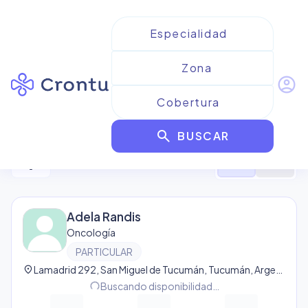
account_circle
Resultados para
Oncología
search
BUSCAR
17
resultado
s
filter_alt
format_list_bulleted
map
Adela Randis
Oncología
PARTICULAR
location_on
Lamadrid 292, San Miguel de Tucumán, Tucumán, Argentina, San Miguel de Tucumán
progress_activity
Buscando disponibilidad…