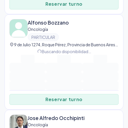
Reservar turno
Alfonso Bozzano
Oncología
PARTICULAR
location_on
9 de Julio 1274, Roque Pérez, Provincia de Buenos Aires, Argentina, Roque Pérez
progress_activity
Buscando disponibilidad…
Reservar turno
Jose Alfredo Occhipinti
Oncología