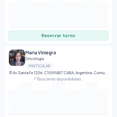
Reservar turno
Maria Viniegra
Oncología
PARTICULAR
location_on
Av. Santa Fe 1206, C1059ABT CABA, Argentina, Comuna 1
progress_activity
Buscando disponibilidad…