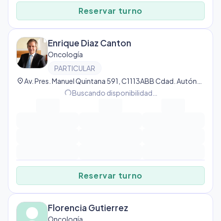
Reservar turno
Enrique Diaz Canton
Oncología
PARTICULAR
location_on
Av. Pres. Manuel Quintana 591, C1113ABB Cdad. Autónoma de Buenos Aires, Argentina, Buenos Aires
progress_activity
Buscando disponibilidad…
Reservar turno
Florencia Gutierrez
Oncología