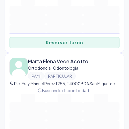
Reservar turno
Marta Elena Vece Acotto
Ortodoncia · Odontología
PAMI
PARTICULAR
location_on
Pje. Fray Manuel Pérez 1255, T4000BDA San Miguel de Tucumán, Tucumán, Argentina, San Miguel de Tucumán
progress_activity
Buscando disponibilidad…