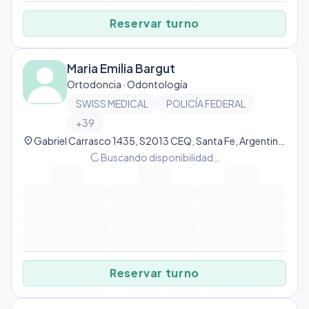
Reservar turno
Maria Emilia Bargut
Ortodoncia · Odontología
SWISS MEDICAL
POLICÍA FEDERAL
+
39
location_on
Gabriel Carrasco 1435, S2013 CEQ, Santa Fe, Argentina, Rosario
progress_activity
Buscando disponibilidad…
Reservar turno