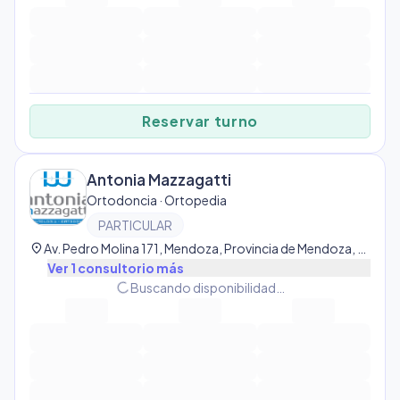
Reservar turno
Antonia Mazzagatti
Ortodoncia · Ortopedia
PARTICULAR
location_on
Av. Pedro Molina 171, Mendoza, Provincia de Mendoza, Argentina, Centro
Ver
1
consultorio
más
progress_activity
Buscando disponibilidad…