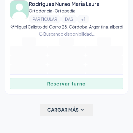
Rodrigues Nunes María Laura
Ortodoncia · Ortopedia
PARTICULAR
DAS
+
1
location_on
Miguel Calixto del Corro 28, Córdoba, Argentina, alberdi
progress_activity
Buscando disponibilidad…
Reservar turno
keyboard_arrow_down
CARGAR MÁS