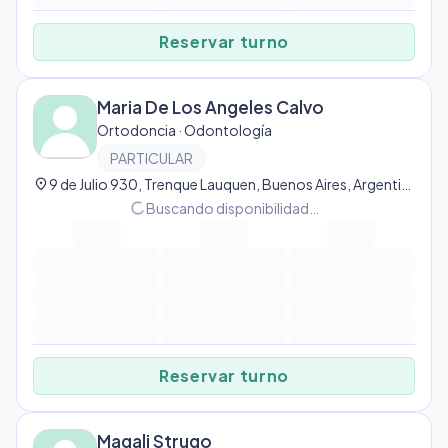
Reservar turno
Maria De Los Angeles Calvo
Ortodoncia · Odontología
PARTICULAR
location_on
9 de Julio 930, Trenque Lauquen, Buenos Aires, Argentina, Trenque Lauquen
progress_activity
Buscando disponibilidad…
Reservar turno
Magali Strugo