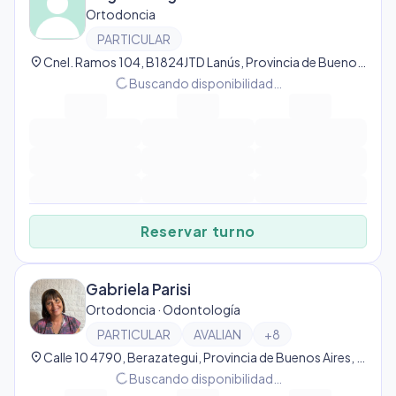
Ortodoncia
PARTICULAR
location_on
Cnel. Ramos 104, B1824JTD Lanús, Provincia de Buenos Aires, Argentina, Lanús Oeste
progress_activity
Buscando disponibilidad…
Reservar turno
Gabriela Parisi
Ortodoncia · Odontología
PARTICULAR
AVALIAN
+
8
location_on
Calle 10 4790, Berazategui, Provincia de Buenos Aires, Argentina, Berazategui
progress_activity
Buscando disponibilidad…