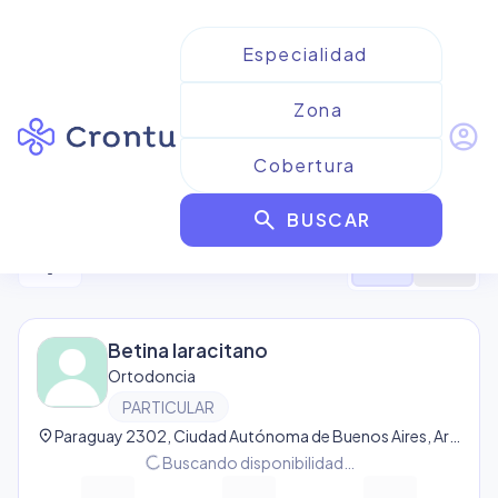
account_circle
Resultados para
Ortodoncia
search
BUSCAR
29
resultado
s
filter_alt
format_list_bulleted
map
Betina Iaracitano
Ortodoncia
PARTICULAR
location_on
Paraguay 2302, Ciudad Autónoma de Buenos Aires, Argentina, Recoleta
progress_activity
Buscando disponibilidad…