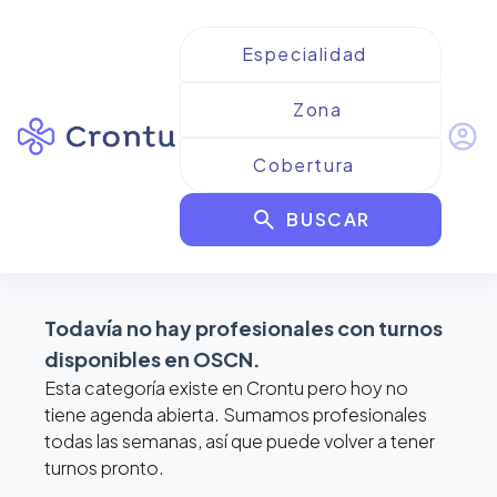
account_circle
Resultados para
OSCN
search
BUSCAR
filter_alt
format_list_bulleted
map
Todavía no hay profesionales con turnos
disponibles en
OSCN
.
Esta categoría existe en Crontu pero hoy no
tiene agenda abierta. Sumamos profesionales
todas las semanas, así que puede volver a tener
turnos pronto.