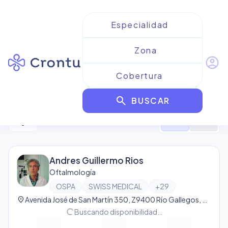
account_circle
Resultados para
OSPA
search
BUSCAR
20
resultado
s
filter_alt
format_list_bulleted
map
Andres Guillermo Rios
Oftalmología
OSPA
SWISS MEDICAL
+
29
location_on
Avenida José de San Martín 350, Z9400 Río Gallegos, Santa Cruz, Argentina, Río Gallegos
progress_activity
Buscando disponibilidad…