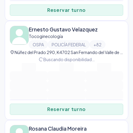
Reservar turno
Ernesto Gustavo Velazquez
Tocoginecología
OSPA
POLICÍA FEDERAL
+
82
location_on
Núñez del Prado 290, K4702 San Fernando del Valle de Catamarca, Catamarca, Argentina, San Fernando del Valle de Catamarca
progress_activity
Buscando disponibilidad…
Reservar turno
Rosana Claudia Moreira