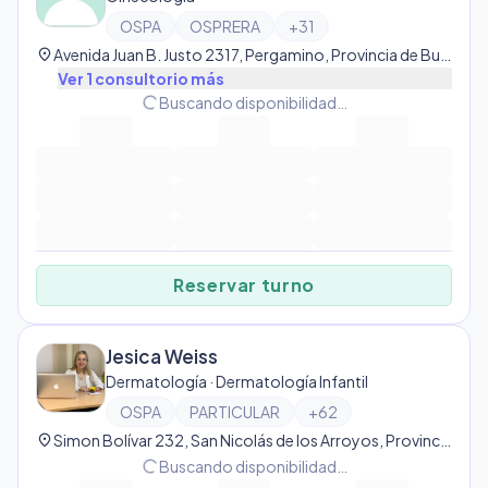
OSPA
OSPRERA
+
31
location_on
Avenida Juan B. Justo 2317, Pergamino, Provincia de Buenos Aires, Argentina, Pergamino
Ver
1
consultorio
más
progress_activity
Buscando disponibilidad…
Reservar turno
Jesica Weiss
Dermatología · Dermatología Infantil
OSPA
PARTICULAR
+
62
location_on
Simon Bolívar 232, San Nicolás de los Arroyos, Provincia de Buenos Aires, Argentina, San Nicolás de Los Arroyos
progress_activity
Buscando disponibilidad…