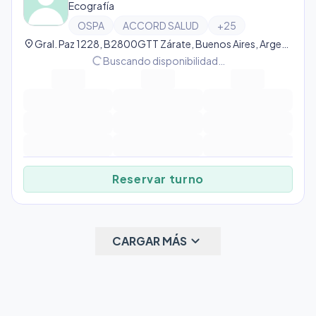
Ecografía
OSPA
ACCORD SALUD
+
25
location_on
Gral. Paz 1228, B2800GTT Zárate, Buenos Aires, Argentina, Zárate
progress_activity
Buscando disponibilidad…
Reservar turno
keyboard_arrow_down
CARGAR MÁS