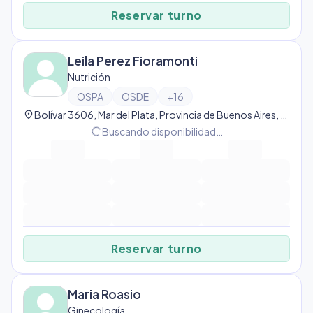
Reservar turno
Leila Perez Fioramonti
Nutrición
OSPA
OSDE
+
16
location_on
Bolívar 3606, Mar del Plata, Provincia de Buenos Aires, Argentina, Mar del Plata
progress_activity
Buscando disponibilidad…
Reservar turno
Maria Roasio
Ginecología