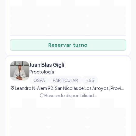
Reservar turno
Juan Blas Gigli
Proctología
OSPA
PARTICULAR
+
65
location_on
Leandro N. Alem 92, San Nicolás de Los Arroyos, Provincia de Buenos Aires, Argentina, San Nicolás de Los Arroyos
progress_activity
Buscando disponibilidad…