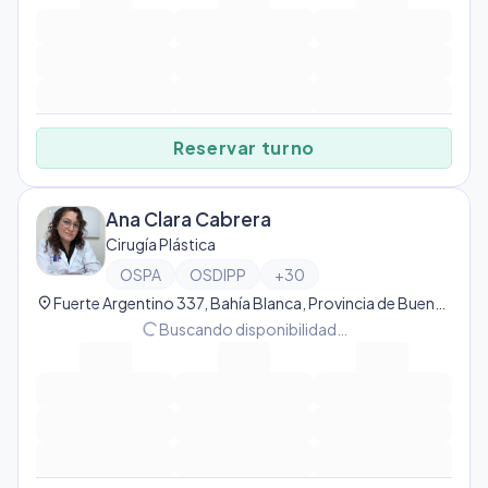
Reservar turno
Ana Clara Cabrera
Cirugía Plástica
OSPA
OSDIPP
+
30
location_on
Fuerte Argentino 337, Bahía Blanca, Provincia de Buenos Aires, Argentina, Bahía Blanca
progress_activity
Buscando disponibilidad…