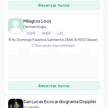
Reservar turno
Milagros Loos
Dermatología
OSPE
AMEP
+
41
location_on
Av. Domingo Faustino Sarmiento 2868, B7400 Olavarría, Provincia de Buenos Aires, Argentina, Olavarría
progress_activity
Buscando disponibilidad…
Reservar turno
San Lucas Ecocardiograma Doppler
Ecografía