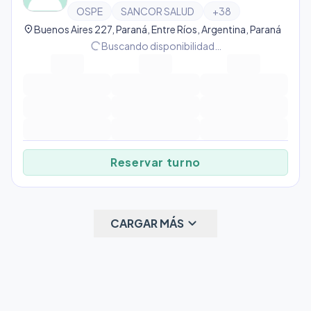
OSPE
SANCOR SALUD
+
38
location_on
Buenos Aires 227, Paraná, Entre Ríos, Argentina, Paraná
progress_activity
Buscando disponibilidad…
Reservar turno
keyboard_arrow_down
CARGAR MÁS