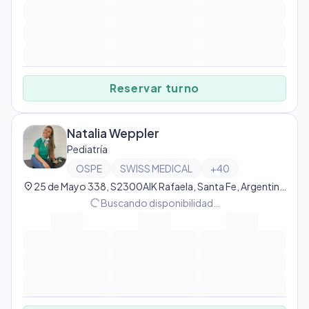
Reservar turno
Natalia Weppler
Pediatría
OSPE
SWISS MEDICAL
+
40
location_on
25 de Mayo 338, S2300AIK Rafaela, Santa Fe, Argentina, Rafaela
progress_activity
Buscando disponibilidad…