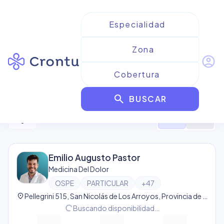
account_circle
Resultados para
OSPE
search
BUSCAR
362
resultado
s
filter_alt
format_list_bulleted
map
Emilio Augusto Pastor
Medicina Del Dolor
OSPE
PARTICULAR
+
47
location_on
Pellegrini 515, San Nicolás de Los Arroyos, Provincia de Buenos Aires, Argentina, San Nicolás de Los Arroyos
progress_activity
Buscando disponibilidad…