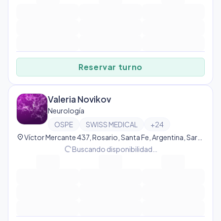
Reservar turno
Valeria Novikov
Neurología
OSPE
SWISS MEDICAL
+
24
location_on
Víctor Mercante 437, Rosario, Santa Fe, Argentina, Sarmiento
progress_activity
Buscando disponibilidad…