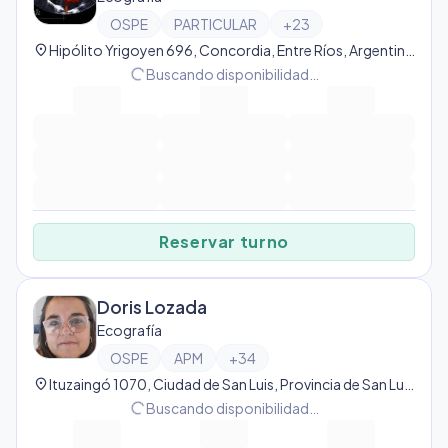
OSPE
PARTICULAR
+
23
location_on
Hipólito Yrigoyen 696, Concordia, Entre Ríos, Argentina, Concordia
progress_activity
Buscando disponibilidad…
Reservar turno
Doris Lozada
Ecografía
OSPE
APM
+
34
location_on
Ituzaingó 1070, Ciudad de San Luis, Provincia de San Luis, Argentina, San Luis
progress_activity
Buscando disponibilidad…