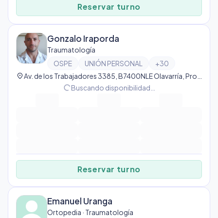
Reservar turno
Gonzalo Iraporda
Traumatología
OSPE
UNIÓN PERSONAL
+
30
location_on
Av. de los Trabajadores 3385, B7400NLE Olavarría, Provincia de Buenos Aires, Argentina, Olavarría
progress_activity
Buscando disponibilidad…
Reservar turno
Emanuel Uranga
Ortopedia · Traumatología