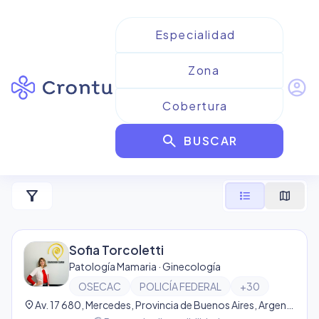
account_circle
Resultados para
Patología
search
Mamaria
BUSCAR
8
resultado
s
filter_alt
format_list_bulleted
map
Sofia Torcoletti
Patología Mamaria · Ginecología
OSECAC
POLICÍA FEDERAL
+
30
location_on
Av. 17 680, Mercedes, Provincia de Buenos Aires, Argentina, Mercedes