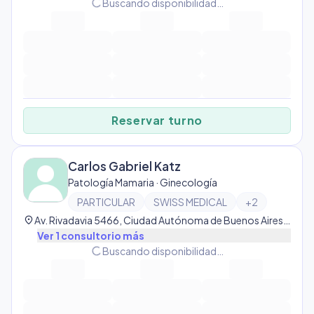
progress_activity
Buscando disponibilidad…
Reservar turno
Carlos Gabriel Katz
Patología Mamaria · Ginecología
PARTICULAR
SWISS MEDICAL
+
2
location_on
Av. Rivadavia 5466, Ciudad Autónoma de Buenos Aires, Argentina, Caballito
Ver
1
consultorio
más
progress_activity
Buscando disponibilidad…