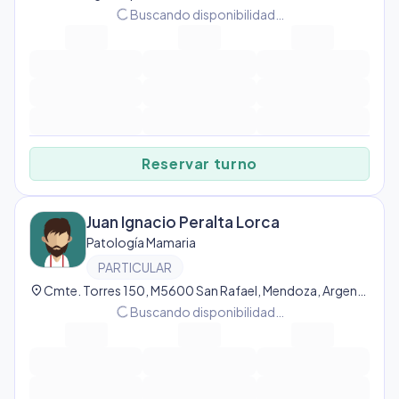
progress_activity
Buscando disponibilidad…
Reservar turno
Juan Ignacio Peralta Lorca
Patología Mamaria
PARTICULAR
location_on
Cmte. Torres 150, M5600 San Rafael, Mendoza, Argentina, San Rafael
progress_activity
Buscando disponibilidad…