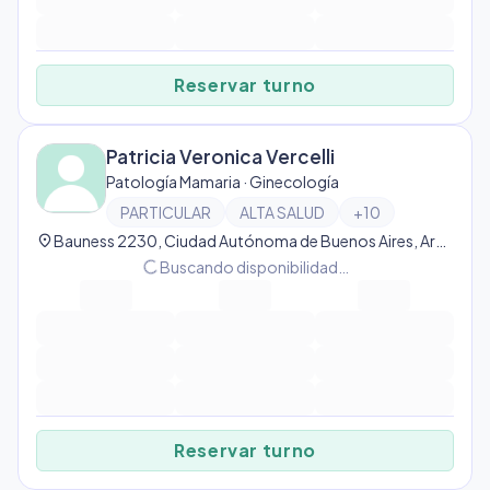
Reservar turno
Patricia Veronica Vercelli
Patología Mamaria · Ginecología
PARTICULAR
ALTA SALUD
+
10
location_on
Bauness 2230, Ciudad Autónoma de Buenos Aires, Argentina, Villa Urquiza
progress_activity
Buscando disponibilidad…
Reservar turno