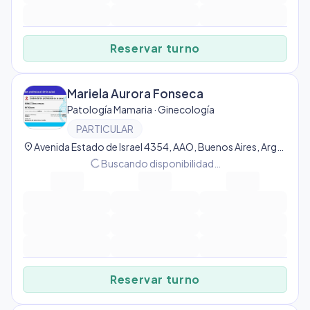
Reservar turno
Mariela Aurora Fonseca
Patología Mamaria · Ginecología
PARTICULAR
location_on
Avenida Estado de Israel 4354, AAO, Buenos Aires, Argentina, Almagro
progress_activity
Buscando disponibilidad…
Reservar turno