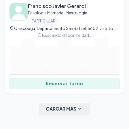
Francisco Javier Gerardi
Patología Mamaria · Mastología
PARTICULAR
location_on
Olascoaga, Departamento San Rafael, 5602 Distrito Ciudad de San Rafael, Argentina, San Rafael
progress_activity
Buscando disponibilidad…
Reservar turno
keyboard_arrow_down
CARGAR MÁS