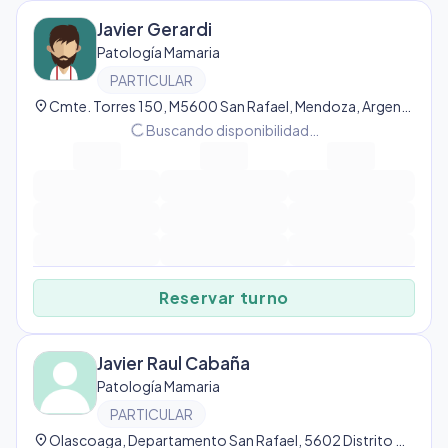
Javier Gerardi
Patología Mamaria
PARTICULAR
location_on
Cmte. Torres 150, M5600 San Rafael, Mendoza, Argentina, San Rafael
progress_activity
Buscando disponibilidad…
Reservar turno
Javier Raul Cabaña
Patología Mamaria
PARTICULAR
location_on
Olascoaga, Departamento San Rafael, 5602 Distrito Ciudad de San Rafael, Argentina, San Rafael