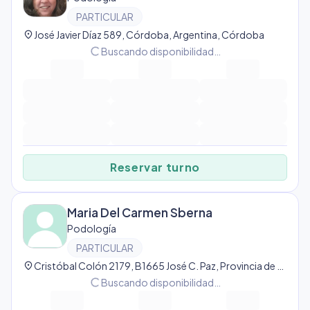
PARTICULAR
location_on
José Javier Díaz 589, Córdoba, Argentina, Córdoba
progress_activity
Buscando disponibilidad…
Reservar turno
Maria Del Carmen Sberna
Podología
PARTICULAR
location_on
Cristóbal Colón 2179, B1665 José C. Paz, Provincia de Buenos Aires, Argentina, José C Paz
progress_activity
Buscando disponibilidad…