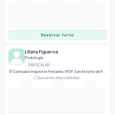
Reservar turno
Liliana Figueroa
Podología
PARTICULAR
location_on
Comisario Inspector Fentanes 1909, San Antonio de Padua, Provincia de Buenos Aires, Argentina, San Antonio de Padua
progress_activity
Buscando disponibilidad…