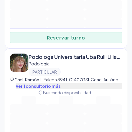
Reservar turno
Podologa Universitaria Uba Rulli Liliana
Podología
PARTICULAR
location_on
Cnel. Ramón L. Falcón 3941, C1407GSL Cdad. Autónoma de Buenos Aires, Argentina, Buenos Aires
Ver
1
consultorio
más
progress_activity
Buscando disponibilidad…