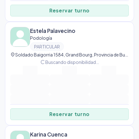
Reservar turno
Estela Palavecino
Podología
PARTICULAR
location_on
Soldado Baigorria 1584, Grand Bourg, Provincia de Buenos Aires, Argentina, Grand Bourg
progress_activity
Buscando disponibilidad…
Reservar turno
Karina Cuenca