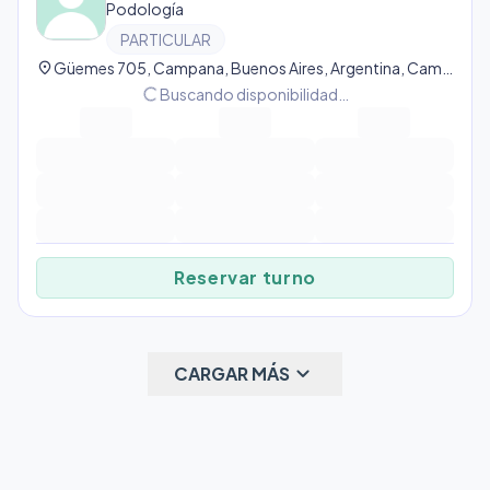
Podología
PARTICULAR
location_on
Güemes 705, Campana, Buenos Aires, Argentina, Campana
progress_activity
Buscando disponibilidad…
Reservar turno
keyboard_arrow_down
CARGAR MÁS