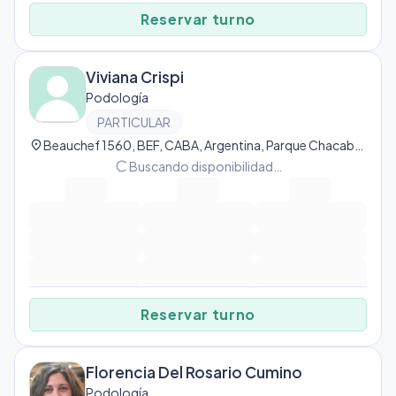
Reservar turno
Viviana Crispi
Podología
PARTICULAR
location_on
Beauchef 1560, BEF, CABA, Argentina, Parque Chacabuco
progress_activity
Buscando disponibilidad…
Reservar turno
Florencia Del Rosario Cumino
Podología