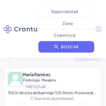
account_circle
Resultados para
Podología
search
BUSCAR
8
resultado
s
filter_alt
format_list_bulleted
map
María Ramirez
Podología · Masajista
PARTICULAR
location_on
ECU, Ntra Sra del Buen Viaje 1125, Morón, Provincia de Buenos Aires, Argentina, Morón
progress_activity
Buscando disponibilidad…