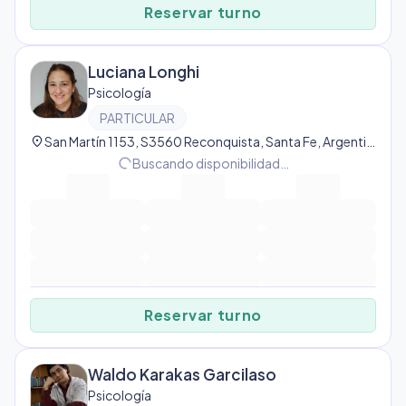
Reservar turno
Luciana Longhi
Psicología
PARTICULAR
location_on
San Martín 1153, S3560 Reconquista, Santa Fe, Argentina, Gral Obligado
progress_activity
Buscando disponibilidad…
Reservar turno
Waldo Karakas Garcilaso
Psicología