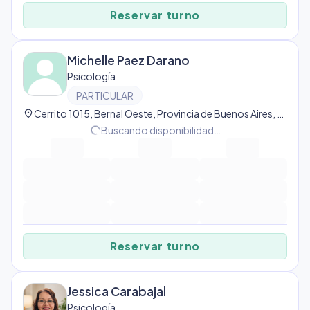
Reservar turno
Michelle Paez Darano
Psicología
PARTICULAR
location_on
Cerrito 1015, Bernal Oeste, Provincia de Buenos Aires, Argentina, Bernal Oeste
progress_activity
Buscando disponibilidad…
Reservar turno
Jessica Carabajal
Psicología