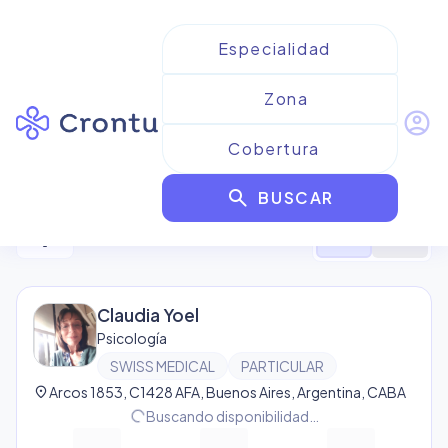
account_circle
Resultados para
Psicología
search
BUSCAR
104
resultado
s
filter_alt
format_list_bulleted
map
Claudia Yoel
Psicología
SWISS MEDICAL
PARTICULAR
location_on
Arcos 1853, C1428 AFA, Buenos Aires, Argentina, CABA
progress_activity
Buscando disponibilidad…