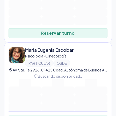
Reservar turno
Maria Eugenia Escobar
Psicología · Ginecología
PARTICULAR
OSDE
location_on
Av. Sta. Fe 2926, C1425 Cdad. Autónoma de Buenos Aires, Ciudad Autónoma de Buenos Aires, Argentina, Recoleta
progress_activity
Buscando disponibilidad…