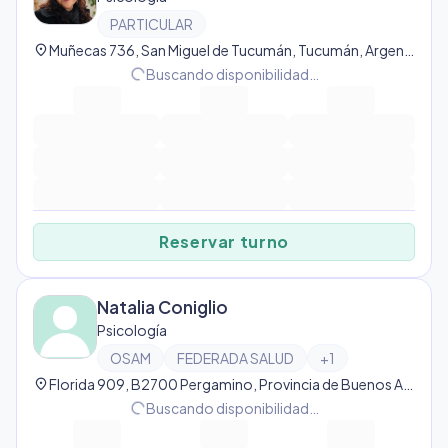
PARTICULAR
location_on
Muñecas 736, San Miguel de Tucumán, Tucumán, Argentina, San Miguel de Tucumán
progress_activity
Buscando disponibilidad…
Reservar turno
Natalia Coniglio
Psicología
OSAM
FEDERADA SALUD
+
1
location_on
Florida 909, B2700 Pergamino, Provincia de Buenos Aires, Argentina, Pergamino
progress_activity
Buscando disponibilidad…