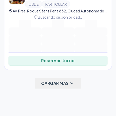
OSDE
PARTICULAR
location_on
Av. Pres. Roque Sáenz Peña 832, Ciudad Autónoma de Buenos Aires, Argentina, San Nicolás
progress_activity
Buscando disponibilidad…
Reservar turno
keyboard_arrow_down
CARGAR MÁS