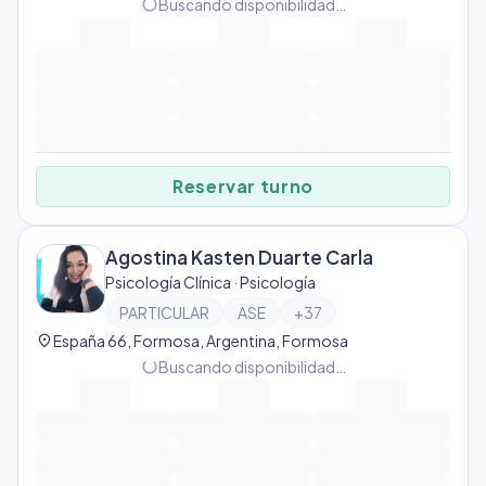
progress_activity
Buscando disponibilidad…
Reservar turno
Agostina Kasten Duarte Carla
Psicología Clínica · Psicología
PARTICULAR
ASE
+
37
location_on
España 66, Formosa, Argentina, Formosa
progress_activity
Buscando disponibilidad…