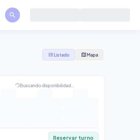
search
format_list_bulleted
map
Listado
Mapa
progress_activity
Buscando disponibilidad…
Reservar turno