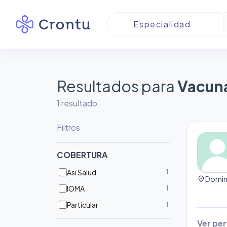
Resultados para
Vacun
1
resultado
Filtros
COBERTURA
Asi Salud
1
location_on
IOMA
1
Particular
1
Ver perf