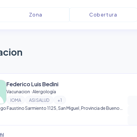
acion
Federico Luis Bedini
Vacunacion · Alergología
IOMA
ASI SALUD
+
1
Domingo Faustino Sarmiento 1125, San Miguel, Provincia de Buenos Aires, Argentina, San Miguel
il