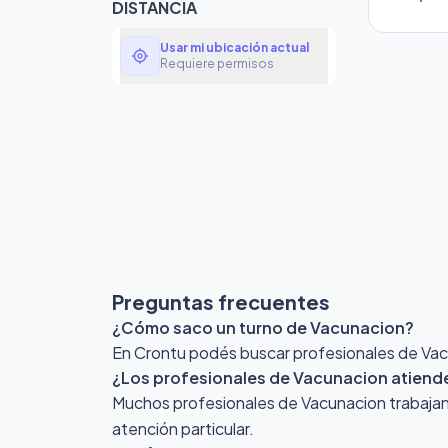
DISTANCIA
Usar mi ubicación actual
my_location
Requiere permisos
Preguntas frecuentes
¿Cómo saco un turno de Vacunacion?
En Crontu podés buscar profesionales de Vacun
¿Los profesionales de Vacunacion atiende
Muchos profesionales de Vacunacion trabajan c
atención particular.