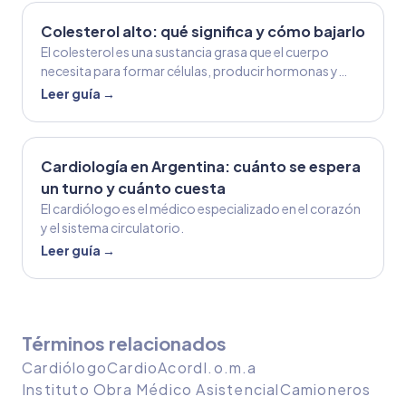
Colesterol alto: qué significa y cómo bajarlo
El colesterol es una sustancia grasa que el cuerpo
necesita para formar células, producir hormonas y
cumplir otras funciones importantes.
Leer guía →
Cardiología en Argentina: cuánto se espera
un turno y cuánto cuesta
El cardiólogo es el médico especializado en el corazón
y el sistema circulatorio.
Leer guía →
Términos relacionados
Cardiólogo
Cardio
Acord
I.o.m.a
Instituto Obra Médico Asistencial
Camioneros