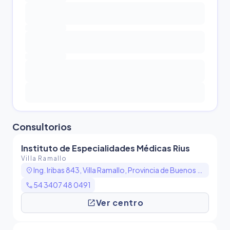
Consultorio
s
Instituto de Especialidades Médicas Rius
Villa Ramallo
location_on
Ing. Iribas 843, Villa Ramallo, Provincia de Buenos Aires, Argentina
call
54 3407 48 0491
open_in_new
Ver centro