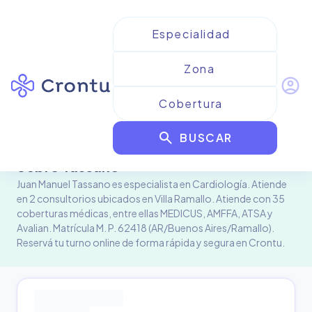
account_circle
Profesional de la salud
Juan Manuel Tassano
search
BUSCAR
Sobre
Tassano
Juan Manuel Tassano es especialista en Cardiología. Atiende
en 2 consultorios ubicados en Villa Ramallo. Atiende con 35
coberturas médicas, entre ellas MEDICUS, AMFFA, ATSA y
Avalian. Matrícula M. P. 62418 (AR/Buenos Aires/Ramallo).
Reservá tu turno online de forma rápida y segura en Crontu.