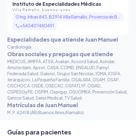
Instituto de Especialidades Médicas
Villa Ramallo, buenos-aires
location_on
Ing. Iribas 843, B2914 Villa Ramallo, Provincia de Buenos Aires, Argentina
call
+543407480491
Especialidades que atiende Juan Manuel
Cardiología
.
Obras sociales y prepagas que atiende
MEDICUS, AMFFA, ATSA, Avalian, Accord Salud, Acindar,
Amsterdam, Apsot, CASA, COMEI, ENSALUD, Famyl,
Federada Salud, Galeno, Grupo San Nicolas, IOMA, IOSFA,
Jerarquicos, La Pequeña Familia, OSALARA, OSAM, OSAP,
OSCHOCA, OSDE, OSECAC, OSFATLYF, OSIAD,
OSPESGyPE, OSPIM, Ospiqyp, OSUOMRA, Prevención Salud,
Sancor Salud, Swiss Medical, TV Salud
.
Matrículas de Juan Manuel
M. P. 62418 (AR/Buenos Aires/Ramallo)
Guías para pacientes