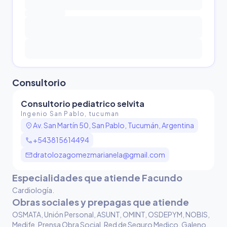
Consultorio
Consultorio pediatrico selvita
Ingenio San Pablo, tucuman
location_on
Av. San Martín 50, San Pablo, Tucumán, Argentina
call
+543815614494
mail
dratolozagomezmarianela@gmail.com
Especialidades que atiende Facundo
Cardiología
.
Obras sociales y prepagas que atiende
OSMATA, Unión Personal, ASUNT, OMINT, OSDEPYM, NOBIS,
Medife, Prensa Obra Social, Red de Seguro Medico, Galeno,