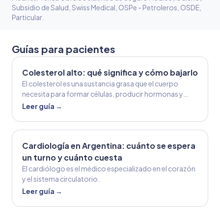
Subsidio de Salud, Swiss Medical, OSPe - Petroleros, OSDE,
Particular
.
Guías para pacientes
Colesterol alto: qué significa y cómo bajarlo
El colesterol es una sustancia grasa que el cuerpo
necesita para formar células, producir hormonas y
cumplir otras funciones importantes.
Leer guía →
Cardiología en Argentina: cuánto se espera
un turno y cuánto cuesta
El cardiólogo es el médico especializado en el corazón
y el sistema circulatorio.
Leer guía →